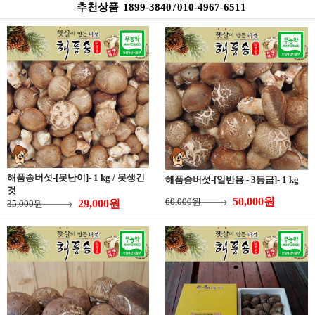
추천상품 1899-3840 / 010-4967-6511
해품송버섯-[못난이]- 1 kg / 못생긴
해품송버섯-[일반용 - 3등급]- 1 kg
것
50,000원
60,000원
29,000원
35,000원