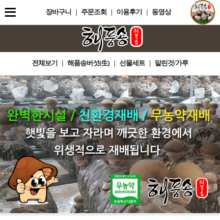
장바구니
|
주문조회
|
이용후기
|
동영상
전체보기
|
해품송버섯(生)
|
선물세트
|
말린것/가루