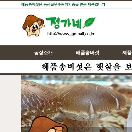
해품송버섯은 농산물우수관리인증을 받은 제품입니다
농장소개
해품송버섯
제품