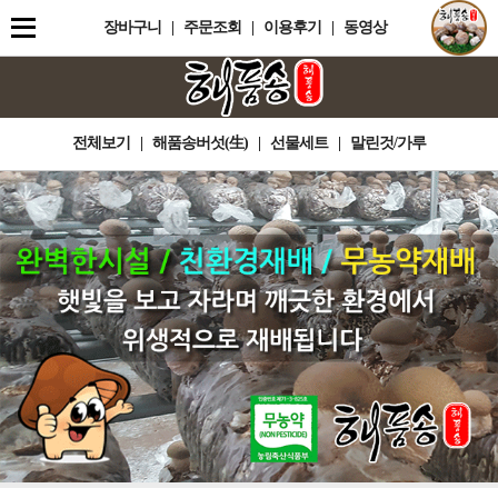
장바구니
|
주문조회
|
이용후기
|
동영상
전체보기
|
해품송버섯(生)
|
선물세트
|
말린것/가루