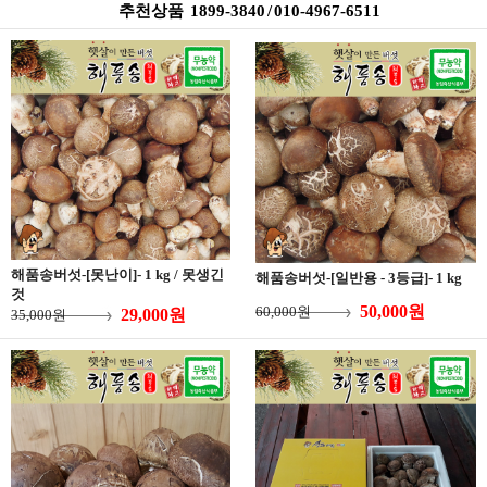
추천상품 1899-3840 / 010-4967-6511
해품송버섯-[못난이]- 1 kg / 못생긴
해품송버섯-[일반용 - 3등급]- 1 kg
것
50,000원
60,000원
29,000원
35,000원